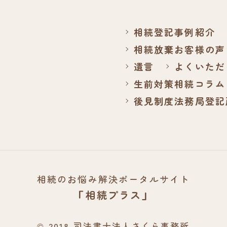
相続登記
事例紹介
相続放棄
お客様の声
遺言
よくいただ
生前対策
相続コラム
後見制度
法務局登記
相続のお悩み解決ポータルサイト
「相続プラス」
© 2018 司法書士法人さくら事務所