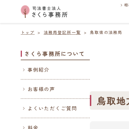
相
トップ
法務局登記所一覧
鳥取県の法務局
さくら事務所について
事例紹介
お客様の声
鳥取地
よくいただくご質問
料金