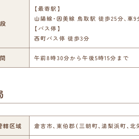
【最寄駅】
山陽線･因美線 鳥取駅 徒歩25分､車9
段
【バス停】
西町バス停 徒歩3分
間
午前8時30分から午後5時15分まで
局
管轄区域
倉吉市、東伯郡（三朝町、湯梨浜町、北