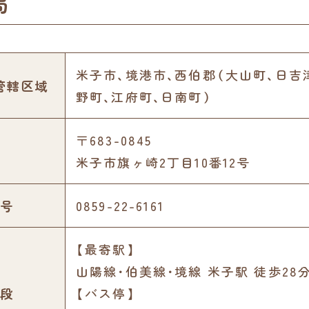
局
米子市、境港市、西伯郡（大山町、日吉
管轄区域
野町、江府町、日南町）
〒683-0845
米子市旗ヶ崎2丁目10番12号
号
0859-22-6161
【最寄駅】
山陽線･伯美線･境線 米子駅 徒歩28分
段
【バス停】