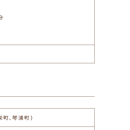
分
栄町、琴浦町）