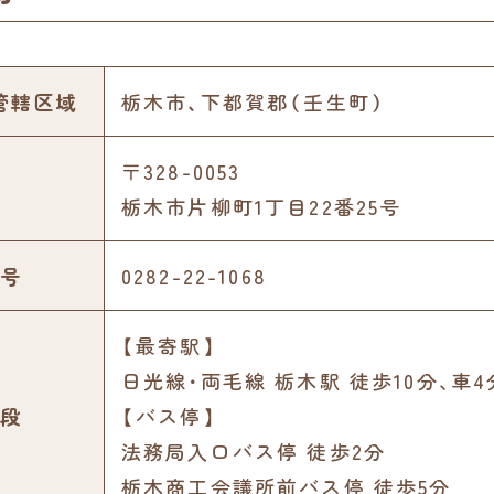
管轄区域
栃木市、下都賀郡（壬生町）
〒328-0053
栃木市片柳町1丁目22番25号
号
0282-22-1068
【最寄駅】
日光線･両毛線 栃木駅 徒歩10分､車4
段
【バス停】
法務局入口バス停 徒歩2分
栃木商工会議所前バス停 徒歩5分