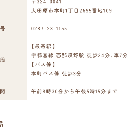
〒324-0041
大田原市本町1丁目2695番地109
号
0287-23-1155
【最寄駅】
宇都宮線 西那須野駅 徒歩34分､車7
段
【バス停】
本町バス停 徒歩3分
間
午前8時30分から午後5時15分まで
局