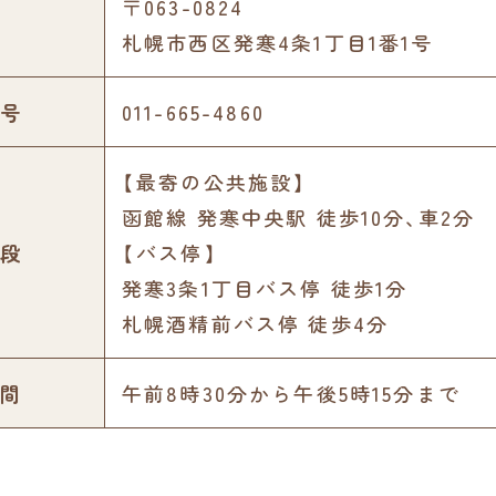
〒063-0824
札幌市西区発寒4条1丁目1番1号
号
011-665-4860
【最寄の公共施設】
函館線 発寒中央駅 徒歩10分､車2分
段
【バス停】
発寒3条1丁目バス停 徒歩1分
札幌酒精前バス停 徒歩4分
間
午前8時30分から午後5時15分まで