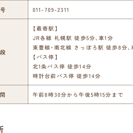
号
011-709-2311
【最寄駅】
JR各線 札幌駅 徒歩5分､車1分
東豊線･南北線 さっぽろ駅 徒歩8分､
段
【バス停】
北1条バス停 徒歩14分
時計台前バス停 徒歩14分
間
午前8時30分から午後5時15分まで
所