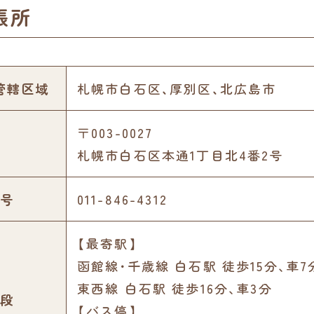
張所
管轄区域
札幌市白石区、厚別区、北広島市
〒003-0027
札幌市白石区本通1丁目北4番2号
号
011-846-4312
【最寄駅】
函館線･千歳線 白石駅 徒歩15分､車7
東西線 白石駅 徒歩16分､車3分
段
【バス停】