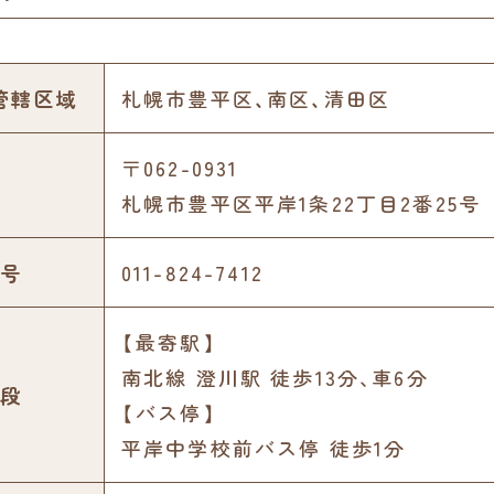
管轄区域
札幌市豊平区、南区、清田区
〒062-0931
札幌市豊平区平岸1条22丁目2番25号
号
011-824-7412
【最寄駅】
南北線 澄川駅 徒歩13分､車6分
段
【バス停】
平岸中学校前バス停 徒歩1分