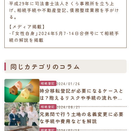
平成29年に司法書士法人さくら事務所を立ち上
げ、相続手続や不動産登記、債務整理業務を手がけ
る。
【メディア掲載】
・「女性自身」2024年5月7・14日合併号にて相続手
続の解説を掲載
同じカテゴリのコラム
2024/01/26
相続登記
持分移転登記が必要になるケースと
は？抱えるリスクや手続の流れや費
用を解説
2024/08/21
相続登記
兄弟間で行う土地の名義変更に必要
な手続や費用などを解説
2024/02/15
相続登記